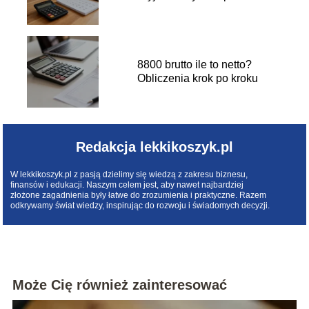
8800 brutto ile to netto?
Obliczenia krok po kroku
Redakcja lekkikoszyk.pl
W lekkikoszyk.pl z pasją dzielimy się wiedzą z zakresu biznesu,
finansów i edukacji. Naszym celem jest, aby nawet najbardziej
złożone zagadnienia były łatwe do zrozumienia i praktyczne. Razem
odkrywamy świat wiedzy, inspirując do rozwoju i świadomych decyzji.
Może Cię również zainteresować